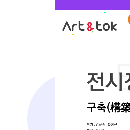
구축(構築)과
작가 : 강준영, 황형신